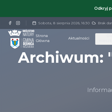
Odkryj 
Sobota, 8 sierpnia 2026
,
16:30
Brak da
Strona
Dl
Aktualności
Główna
mieszk
Archiwum: "
Informa