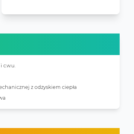
 c.w.u.
chanicznej z odzyskiem ciepła
wa