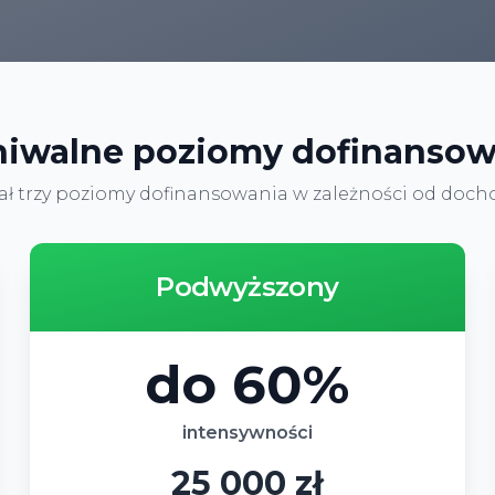
hiwalne poziomy dofinansow
ł trzy poziomy dofinansowania w zależności od docho
Podwyższony
do 60%
intensywności
25 000 zł