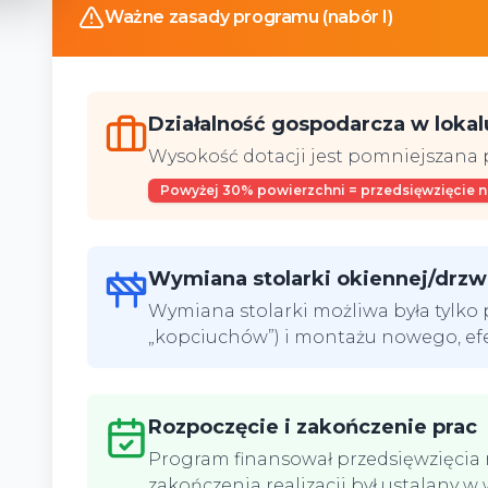
Ważne zasady programu (nabór I)
Działalność gospodarcza w lokal
Wysokość dotacji jest pomniejszana 
Powyżej 30% powierzchni = przedsięwzięcie ni
Wymiana stolarki okiennej/drzw
Wymiana stolarki możliwa była tylko
„kopciuchów”) i montażu nowego, efe
Rozpoczęcie i zakończenie prac
Program finansował przedsięwzięcia 
zakończenia realizacji był ustalany