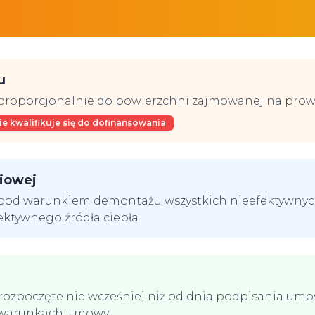
u
proporcjonalnie do powierzchni zajmowanej na prowa
e kwalifikuje się do dofinansowania
iowej
 pod warunkiem demontażu wszystkich nieefektywnych ź
ktywnego źródła ciepła.
rozpoczęte nie wcześniej niż od dnia podpisania um
 w warunkach umowy.