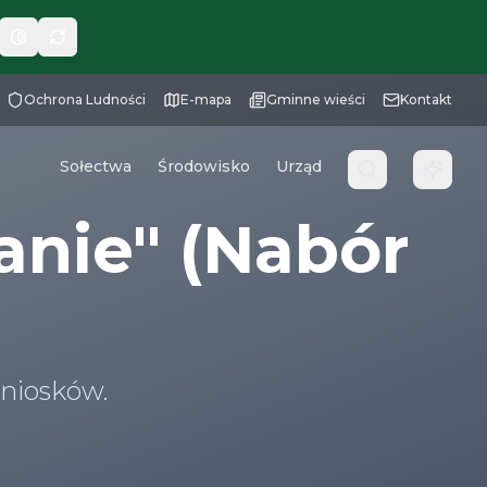
Ochrona Ludności
E-mapa
Gminne wieści
Kontakt
Sołectwa
Środowisko
Urząd
anie" (Nabór
niosków.