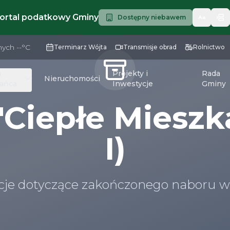
portal podatkowy Gminy
Dostępny niebawem
nych
--
°C
Terminarz Wójta
Transmisje obrad
Rolnictwo
a
Projekty i
Rada
Nieruchomości
ańca
Inwestycje
Gminy
Ciepłe Mieszk
I)
cje dotyczące zakończonego naboru w