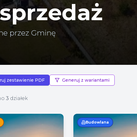
 sprzedaż
ane przez Gminę
ruj zestawienie PDF
Generuj z wariantami
no
3
działek
Budowlana