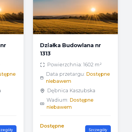
 nr
Działka Budowlana nr
1313
²
Powierzchnia:
1602 m²
stępne
Data przetargu:
Dostępne
niebawem
a
Dębnica Kaszubska
Wadium:
Dostępne
niebawem
Dostępne
czegóły
Szczegóły