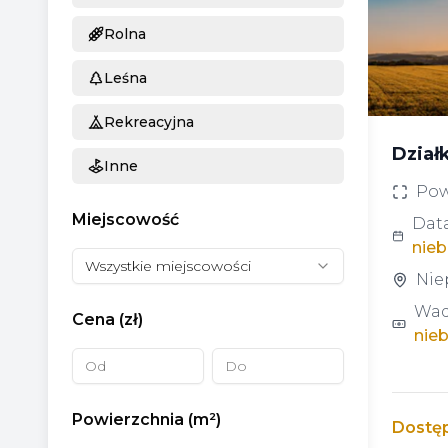
Rolna
Leśna
Rekreacyjna
Działk
Inne
Pow
Miejscowość
Data
nie
Wszystkie miejscowości
Nie
Wad
Cena (zł)
nie
Powierzchnia (m²)
Dostę