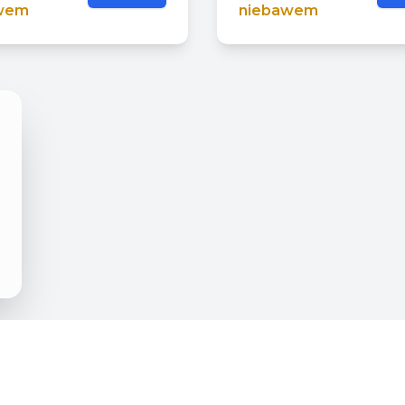
wem
niebawem
Urząd Gminy
Dla Mieszkańca