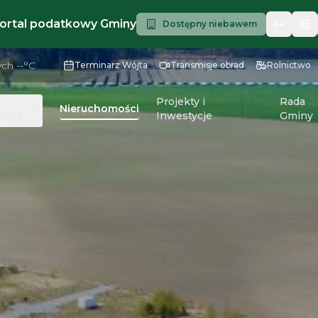
portal podatkowy Gminy
Dostępny niebawem
ych
--
°C
Terminarz Wójta
Transmisje obrad
Rolnictwo
a
Projekty i
Rada
Nieruchomości
ańca
Inwestycje
Gminy