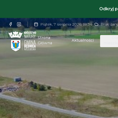
Odkryj 
Piątek, 7 sierpnia 2026
,
18:34
Brak dan
Strona
Dl
Aktualności
Główna
mieszk