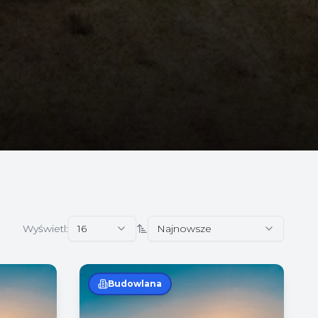
Wyświetl:
16
Najnowsze
Budowlana