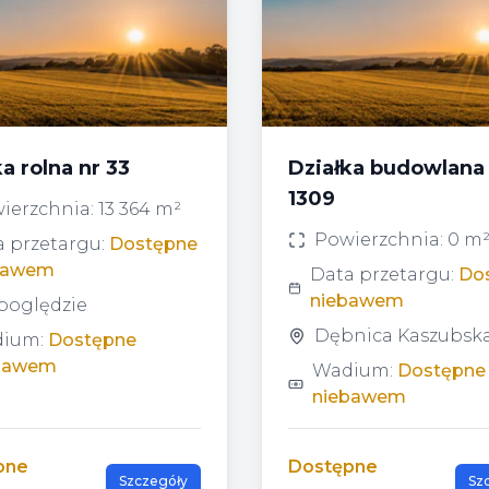
a rolna nr 33
Działka budowlana
1309
ierzchnia:
13 364 m²
Powierzchnia:
0 m
 przetargu:
Dostępne
bawem
Data przetargu:
Do
niebawem
poględzie
Dębnica Kaszubsk
ium:
Dostępne
bawem
Wadium:
Dostępne
niebawem
pne
Dostępne
Szczegóły
Sz