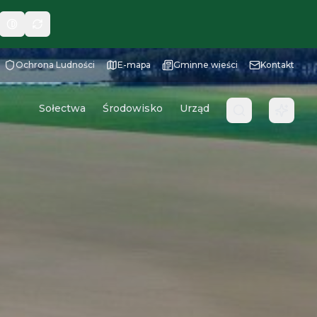
Ochrona Ludności
E-mapa
Gminne wieści
Kontakt
Sołectwa
Środowisko
Urząd