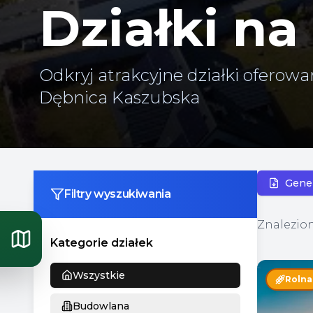
Działki na
Odkryj atrakcyjne działki oferow
Dębnica Kaszubska
Gene
Filtry wyszukiwania
Znalezio
Kategorie działek
Wszystkie
Rolna
Budowlana