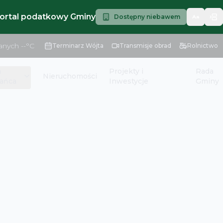
portal podatkowy Gminy
Dostępny niebawem
anych
--
°C
Terminarz Wójta
Transmisje obrad
Rolnictwo
a
Projekty i
Rada
Nieruchomości
ańca
Inwestycje
Gminy