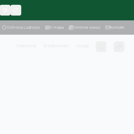
Ochrona Ludności
E-mapa
Gminne wieści
Kontakt
Sołectwa
Środowisko
Urząd