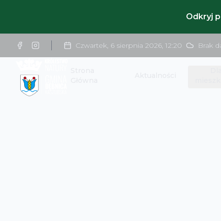
Odkryj 
Czwartek, 6 sierpnia 2026
,
12:20
Brak d
Strona
Dl
Aktualności
Główna
mieszk