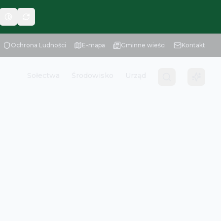
Ochrona Ludności
E-mapa
Gminne wieści
Kontakt
Sołectwa
Środowisko
Urząd