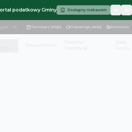
portal podatkowy Gminy
Dostępny niebawem
nych
--
°C
Terminarz Wójta
Transmisje obrad
Rolnictwo
a
Projekty i
Rada
Nieruchomości
ańca
Inwestycje
Gminy