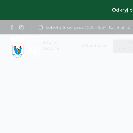
Odkryj 
Sobota, 8 sierpnia 2026
,
18:54
Brak da
Strona
Dl
Aktualności
Główna
mieszk